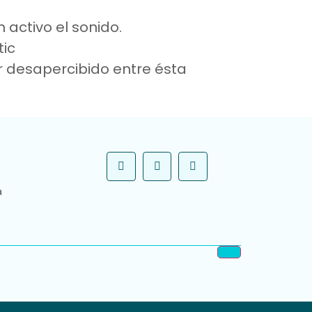
 activo el sonido.
ic
r desapercibido entre ésta
a