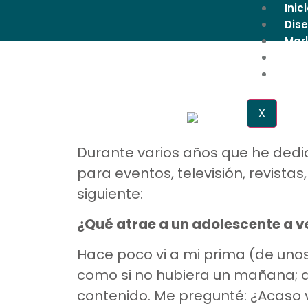
Inic
Dis
Mark
Blo
Con
X
Durante varios años que he ded
para eventos, televisión, revist
siguiente:
¿Qué atrae a un adolescente a ve
Hace poco vi a mi prima (de unos
como si no hubiera un mañana; da
contenido. Me pregunté: ¿Acaso 