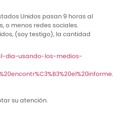
Estados Unidos pasan 9 horas al
, o menos redes sociales.
dos, (soy testigo),
la cantidad
al-dia-usando-los-medios-
C%20encontr%C3%B3%20el%20informe
.
tar su atención.