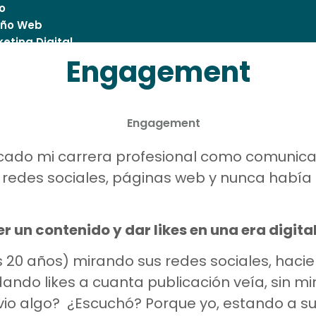
io
eño Web
eting Digital
g
Engagement
tacto
icado mi carrera profesional como comunic
as, redes sociales, páginas web y nunca habí
r un contenido y dar likes en una era digita
 20 años) mirando sus redes sociales, hacien
ndo likes a cuanta publicación veía, sin mi
vio algo? ¿Escuchó? Porque yo, estando a su